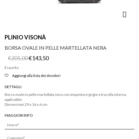
PLINIO VISONÀ
BORSA OVALE IN PELLE MARTELLATA NERA
Il
Il
€
205,00
€
143,50
prezzo
prezzo
originale
attuale
Esaurito
era:
è:
Aggiungi alla lista dei desideri
€205,00.
€143,50.
DETTAGLI
Borsa ovale in pelle martellata nera con impunture grigie e tracolla interna
applicabile.
Dimensioni 29 x 16 x 6 cm
MAGGIORI INFO