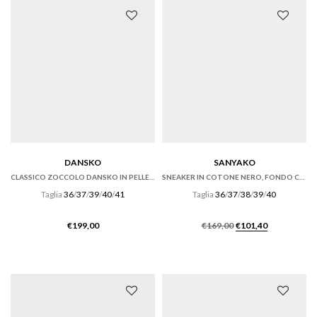
€165,00.
€115,50.
DANSKO
SANYAKO
CLASSICO ZOCCOLO DANSKO IN PELLE ANTIQUE BROWN
SNEAKER IN COTONE NERO, FONDO CASSETTA
Taglia
36
/
37
/
39
/
40
/
41
Taglia
36
/
37
/
38
/
39
/
40
Il
Il
€
199,00
€
169,00
€
101,40
prezzo
prezzo
originale
attuale
era:
è:
€169,00.
€101,40.