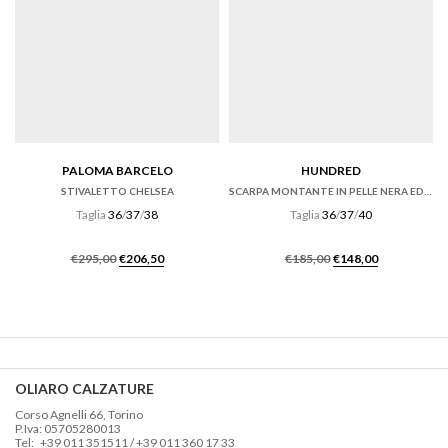
PALOMA BARCELO
HUNDRED
STIVALETTO CHELSEA
SCARPA MONTANTE IN PELLE NERA ED ECRU’
Taglia
36
/
37
/
38
Taglia
36
/
37
/
40
Il
Il
Il
Il
€
295,00
€
206,50
€
185,00
€
148,00
prezzo
prezzo
prezzo
prezzo
originale
attuale
originale
attuale
era:
è:
era:
è:
€295,00.
€206,50.
€185,00.
€148,00.
OLIARO CALZATURE
Corso Agnelli 66, Torino
P.Iva: 05705280013
Tel: +39 011 351511 / +39 011 360 17 33