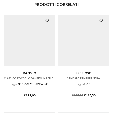
PRODOTTI CORRELATI
DANSKO
PREZIOSO
CLASSICO ZOCCOLO DANSKO IN PELLE NERO OILED.
SANDALO IN NAPPA NERA
Taglia
35
/
36
/
37
/
38
/
39
/
40
/
41
Taglia
36.5
Il
Il
€
199,00
€
165,00
€
115,50
prezzo
prezzo
originale
attuale
era:
è: