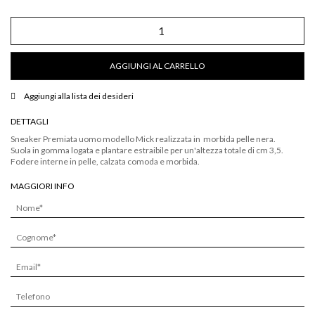
Sneaker
Mick
in
pelle
AGGIUNGI AL CARRELLO
nera
quantità
Aggiungi alla lista dei desideri
DETTAGLI
Sneaker Premiata uomo modello Mick realizzata in morbida pelle nera.
Suola in gomma logata e plantare estraibile per un'altezza totale di cm 3,5.
Fodere interne in pelle, calzata comoda e morbida.
MAGGIORI INFO