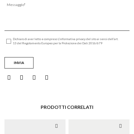
Dichiaro di aver letto e compreso L’informativa privacy del sito ai sensi dell’art.
13 del Regolamento Europeo per la Protezione dei Dati 2016/679
PRODOTTI CORRELATI