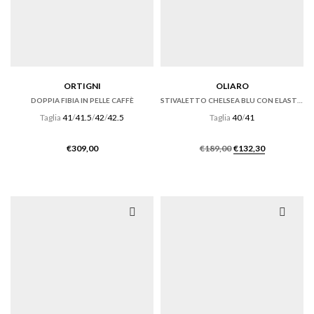
ORTIGNI
OLIARO
DOPPIA FIBIA IN PELLE CAFFÈ
STIVALETTO CHELSEA BLU CON ELASTICI LATERALI
Taglia
41
/
41.5
/
42
/
42.5
Taglia
40
/
41
Il
Il
€
309,00
€
189,00
€
132,30
prezzo
prezzo
originale
attuale
era:
è:
€189,00.
€132,30.