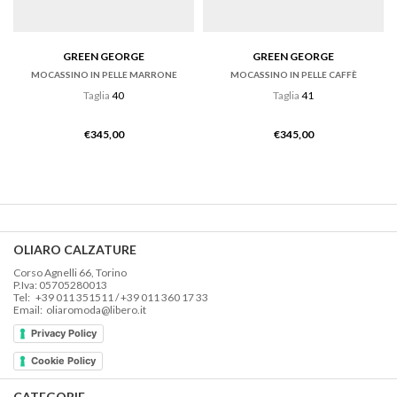
GREEN GEORGE
GREEN GEORGE
MOCASSINO IN PELLE MARRONE
MOCASSINO IN PELLE CAFFÈ
Taglia
40
Taglia
41
€
345,00
€
345,00
OLIARO CALZATURE
Corso Agnelli 66, Torino
P.Iva: 05705280013
Tel: +39 011 351511 / +39 011 360 17 33
Email: oliaromoda@libero.it
Privacy Policy
Cookie Policy
CATEGORIE