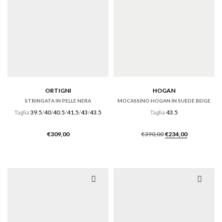
ORTIGNI
HOGAN
STRINGATA IN PELLE NERA
MOCASSINO HOGAN IN SUEDE BEIGE
Taglia
39.5
/
40
/
40.5
/
41.5
/
43
/
43.5
Taglia
43.5
Il
Il
€
309,00
€
390,00
€
234,00
prezzo
prezzo
originale
attuale
era:
è:
€390,00.
€234,00.