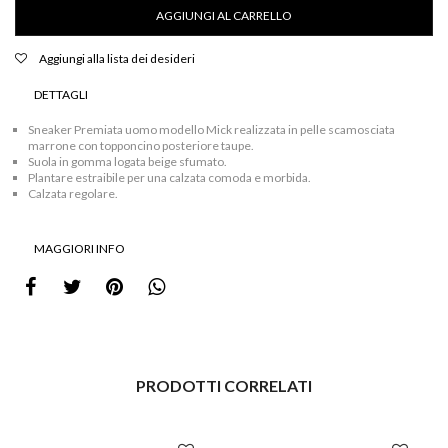
pelle
AGGIUNGI AL CARRELLO
scamosciata
marrone
quantità
Aggiungi alla lista dei desideri
DETTAGLI
Sneaker Premiata uomo modello Mick realizzata in pelle scamosciata
marrone con topponcino posteriore taupe.
Suola in gomma logata beige sfumato.
Plantare estraibile per una calzata comoda e morbida.
Calzata regolare.
MAGGIORI INFO
PRODOTTI CORRELATI