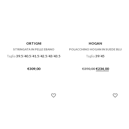
ORTIGNI
HOGAN
STRINGATA IN PELLE EBANO
POLACCHINO HOGAN IN SUEDE BLU
Taglia
39.5
/
40.5
/
41.5
/
42.5
/
43
/
43.5
Taglia
39
/
45
Il
Il
€
309,00
€
390,00
€
234,00
prezzo
prezzo
originale
attuale
era:
è:
€390,00.
€234,00.