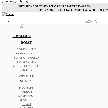
[currency_switcher]
SPEDIZIONE GRATUITA PER ORDINI A PARTIRE DA € 250
SPEDIZIONE GRATUITA PER ORDINI A PARTIRE DA € 2
DONNA
NUOVI ARRIVI
BORSE
BORSE A MANO
BORSE A SPALLA
BORSE A TRACOLLA
BORSE A ZAINO
CLUTCH E POCHETTE
SHOPPER
VEDI TUTTI
SCARPE
MOCASSINI
SANDALI
SCARPE BASSE
STIVALETTI
STIVALI