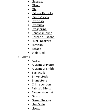
Napapijri
Oliaro
ON
Paloma Barcelo
Plinio Visona
Prezioso
Premiata
Prosperine
Reptile’s House
Rossano Bisconti
Saint Sneakers
Sanyako
Sebago
Viola Ricci
Uomo
ACBC
Alexander Hotto
Alexander Smith
Barracuda
Birkenstock
Blundstone
Crime London
Fabrizio Silenzi
Flower Mountain
Gravati
Green George
Hey Dude
Hogan