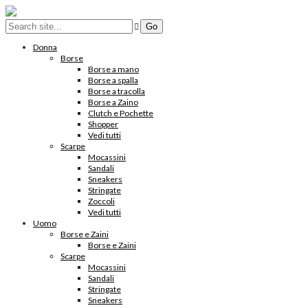
Donna
Borse
Borse a mano
Borse a spalla
Borse a tracolla
Borse a Zaino
Clutch e Pochette
Shopper
Vedi tutti
Scarpe
Mocassini
Sandali
Sneakers
Stringate
Zoccoli
Vedi tutti
Uomo
Borse e Zaini
Borse e Zaini
Scarpe
Mocassini
Sandali
Stringate
Sneakers