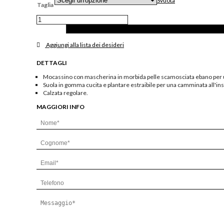
Svuota
Taglia
Mocassino
con
mascherina
in
Aggiungi alla lista dei desideri
morbida
pelle
DETTAGLI
scamosciata
ebano
Mocassino con mascherina in morbida pelle scamosciata ebano per u
quantità
Suola in gomma cucita e plantare estraibile per una camminata all'in
Calzata regolare.
MAGGIORI INFO