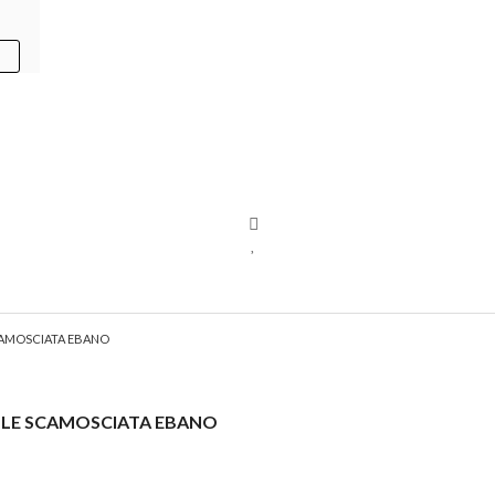
My
Wishlist
area
CAMOSCIATA EBANO
LLE SCAMOSCIATA EBANO