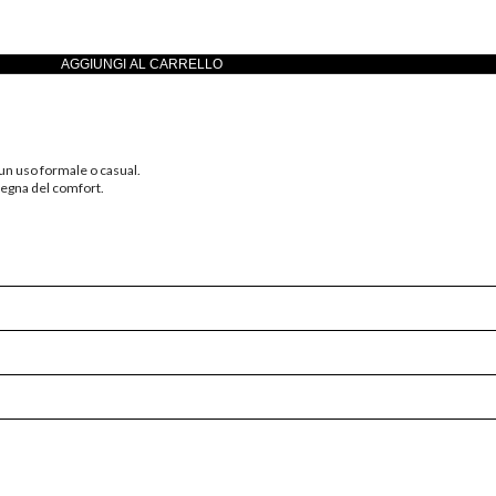
AGGIUNGI AL CARRELLO
n uso formale o casual.
segna del comfort.