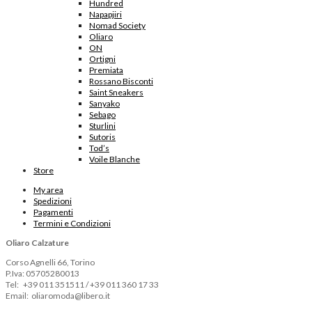
Hundred
Napapjiri
Nomad Society
Oliaro
ON
Ortigni
Premiata
Rossano Bisconti
Saint Sneakers
Sanyako
Sebago
Sturlini
Sutoris
Tod’s
Voile Blanche
Store
My area
Spedizioni
Pagamenti
Termini e Condizioni
Oliaro Calzature
Corso Agnelli 66, Torino
P.Iva: 05705280013
Tel: +39 011 351511 / +39 011 360 17 33
Email: oliaromoda@libero.it