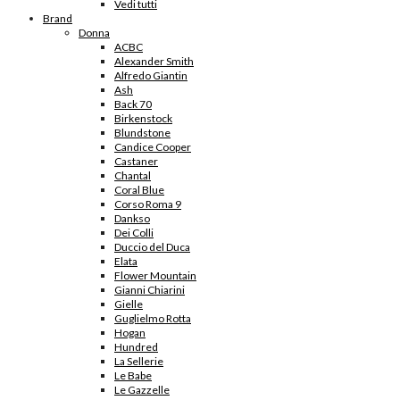
Vedi tutti
Brand
Donna
ACBC
Alexander Smith
Alfredo Giantin
Ash
Back 70
Birkenstock
Blundstone
Candice Cooper
Castaner
Chantal
Coral Blue
Corso Roma 9
Dankso
Dei Colli
Duccio del Duca
Elata
Flower Mountain
Gianni Chiarini
Gielle
Guglielmo Rotta
Hogan
Hundred
La Sellerie
Le Babe
Le Gazzelle