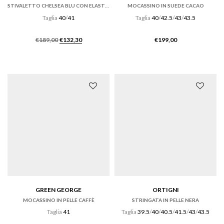
STIVALETTO CHELSEA BLU CON ELASTICI LATERALI
MOCASSINO IN SUEDE CACAO
Taglia
40
/
41
Taglia
40
/
42.5
/
43
/
43.5
Il
Il
€
189,00
€
132,30
€
199,00
prezzo
prezzo
originale
attuale
era:
è:
€189,00.
€132,30.
GREEN GEORGE
ORTIGNI
MOCASSINO IN PELLE CAFFÈ
STRINGATA IN PELLE NERA
Taglia
41
Taglia
39.5
/
40
/
40.5
/
41.5
/
43
/
43.5