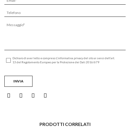
Dichiaro di aver letto e compreso L’informativa privacy del sito ai sensi dell’art.
13 del Regolamento Europeo per la Protezione dei Dati 2016/679
PRODOTTI CORRELATI