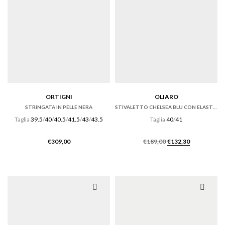
ORTIGNI
OLIARO
STRINGATA IN PELLE NERA
STIVALETTO CHELSEA BLU CON ELASTICI LATERALI
Taglia
39.5
/
40
/
40.5
/
41.5
/
43
/
43.5
Taglia
40
/
41
Il
Il
€
309,00
€
189,00
€
132,30
prezzo
prezzo
originale
attuale
era:
è:
€189,00.
€132,30.