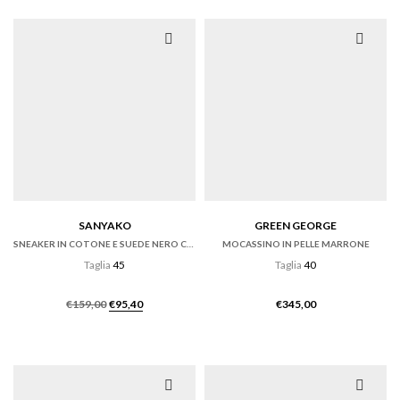
SANYAKO
GREEN GEORGE
SNEAKER IN COTONE E SUEDE NERO CON FONDO CASSETTA
MOCASSINO IN PELLE MARRONE
Taglia
45
Taglia
40
Il
Il
€
159,00
€
95,40
€
345,00
prezzo
prezzo
originale
attuale
era:
è:
€159,00.
€95,40.