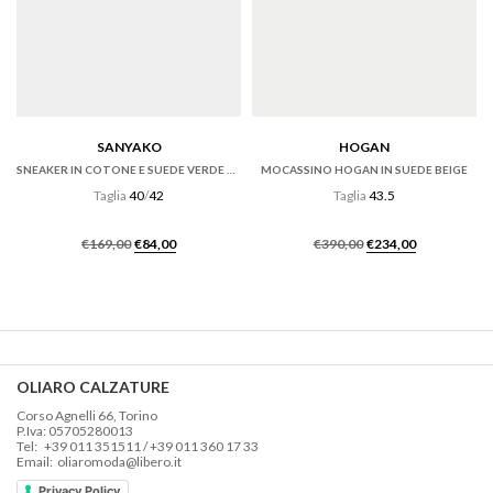
SANYAKO
HOGAN
SNEAKER IN COTONE E SUEDE VERDE CON FONDO CASSETTA
MOCASSINO HOGAN IN SUEDE BEIGE
Taglia
40
/
42
Taglia
43.5
Il
Il
Il
Il
€
169,00
€
84,00
€
390,00
€
234,00
prezzo
prezzo
prezzo
prezzo
originale
attuale
originale
attuale
era:
è:
era:
è:
€169,00.
€84,00.
€390,00.
€234,00.
OLIARO CALZATURE
Corso Agnelli 66, Torino
P.Iva: 05705280013
Tel: +39 011 351511 / +39 011 360 17 33
Email: oliaromoda@libero.it
Privacy Policy