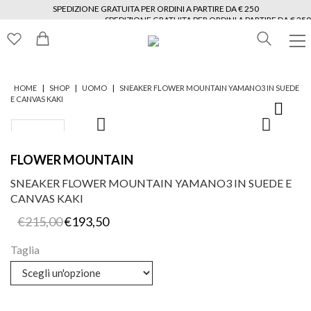
SPEDIZIONE GRATUITA PER ORDINI A PARTIRE DA € 250
SPEDIZIONE GRATUITA PER ORDINI A PARTIRE DA € 250
SPEDIZIONE GRATUITA PER ORDINI A PARTIRE DA € 250
SPEDIZIONE GRATUITA PER ORDINI A PARTIRE DA € 250
SPEDIZIONE GRATUITA PER ORDINI A PARTIRE DA € 250
SPEDIZIONE GRATUITA PER ORDINI A PARTIRE DA € 250
|
|
|
HOME
SHOP
UOMO
SNEAKER FLOWER MOUNTAIN YAMANO3 IN SUEDE
E CANVAS KAKI
FLOWER MOUNTAIN
SNEAKER FLOWER MOUNTAIN YAMANO3 IN SUEDE E
CANVAS KAKI
Il
Il
€
215,00
€
193,50
prezzo
prezzo
originale
attuale
Taglia
era:
è:
€215,00.
€193,50.