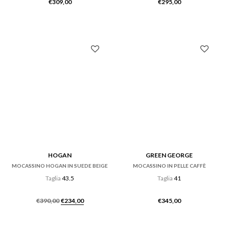
€
309,00
€
295,00
HOGAN
GREEN GEORGE
MOCASSINO HOGAN IN SUEDE BEIGE
MOCASSINO IN PELLE CAFFÈ
Taglia
43.5
Taglia
41
Il
Il
€
390,00
€
234,00
€
345,00
prezzo
prezzo
originale
attuale
era:
è: