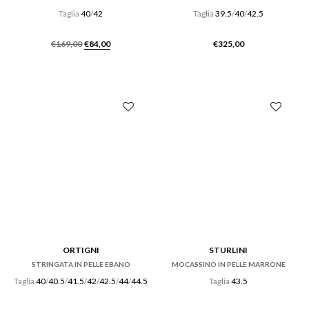
Taglia
40
/
42
Taglia
39.5
/
40
/
42.5
Il
Il
€
169,00
€
84,00
€
325,00
prezzo
prezzo
originale
attuale
era:
è:
€169,00.
€84,00.
ORTIGNI
STURLINI
STRINGATA IN PELLE EBANO
MOCASSINO IN PELLE MARRONE
Taglia
40
/
40.5
/
41.5
/
42
/
42.5
/
44
/
44.5
Taglia
43.5