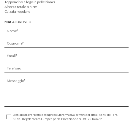
Topponcino e logo in pelle bianca
Altezza totale 4,5 cm
Calzata regolare
MAGGIORI INFO
Dichiaro di aver letto e compreso L’informativa privacy del sito ai sensi dell’art.
13 del Regolamento Europeo per la Protezione dei Dati 2016/679