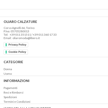
era:
è:
€169,00.
€84,00.
OLIARO CALZATURE
Corso Agnelli 66, Torino
P.Iva: 05705280013
Tel: +39 011 351511 / +39 011 360 17 33
Email: oliaromoda@libero.it
Privacy Policy
Cookie Policy
CATEGORIE
Donna
Uomo
INFORMAZIONI
Pagamenti
Resi e Rimborsi
Spedizioni
Termini e Condizioni