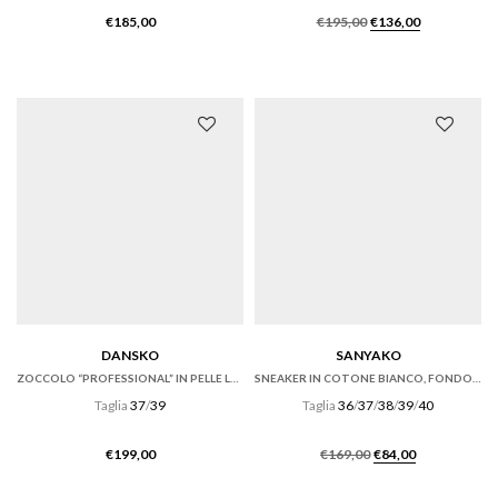
Il
Il
€
185,00
€
195,00
€
136,00
prezzo
prezzo
originale
attuale
era:
è:
€195,00.
€136,00.
DANSKO
SANYAKO
ZOCCOLO “PROFESSIONAL” IN PELLE LUCIDA NERA
SNEAKER IN COTONE BIANCO, FONDO CASSETTA
Taglia
37
/
39
Taglia
36
/
37
/
38
/
39
/
40
Il
Il
€
199,00
€
169,00
€
84,00
prezzo
prezzo
originale
attuale