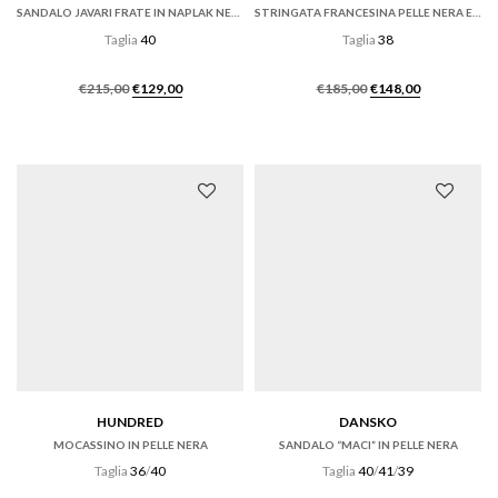
SANDALO JAVARI FRATE IN NAPLAK NERO CON ZEPPA
STRINGATA FRANCESINA PELLE NERA ED ECRÙ
Taglia
40
Taglia
38
Il
Il
Il
Il
€
215,00
€
129,00
€
185,00
€
148,00
prezzo
prezzo
prezzo
prezzo
originale
attuale
originale
attuale
era:
è:
era:
è:
€215,00.
€129,00.
€185,00.
€148,00.
HUNDRED
DANSKO
MOCASSINO IN PELLE NERA
SANDALO “MACI” IN PELLE NERA
Taglia
36
/
40
Taglia
40
/
41
/
39