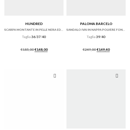
HUNDRED
PALOMA BARCELO
SCARPA MONTANTE IN PELLE NERA ED ECRU’
SANDALO IVAI IN NAPPA POLVERE FONDO GOMMA
Taglia
36
/
37
/
40
Taglia
39
/
40
Il
Il
Il
Il
€
185,00
€
148,00
€
249,00
€
149,40
prezzo
prezzo
prezzo
prezzo
originale
attuale
originale
attuale
era:
è:
era:
è:
€185,00.
€148,00.
€249,00.
€149,40.