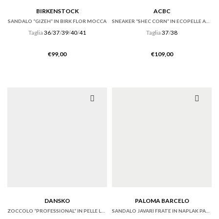
BIRKENSTOCK
ACBC
SANDALO “GIZEH” IN BIRK FLOR MOCCA
SNEAKER “SHEC CORN” IN ECOPELLE AZZURRA
Taglia
36
/
37
/
39
/
40
/
41
Taglia
37
/
38
€
99,00
€
109,00
DANSKO
PALOMA BARCELO
ZOCCOLO “PROFESSIONAL” IN PELLE LUCIDA NERA
SANDALO JAVARI FRATE IN NAPLAK PANNA CON ZEPPA