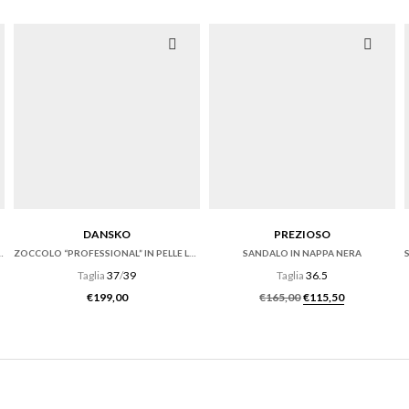
DANSKO
PREZIOSO
 PELLE NERA ED ECRU’
ZOCCOLO “PROFESSIONAL” IN PELLE LUCIDA NERA
SANDALO IN NAPPA NERA
Taglia
37
/
39
Taglia
36.5
nale era: €185,00.
o attuale è: €148,00.
Il prezzo original
Il prezzo a
€
199,00
€
165,00
€
115,50