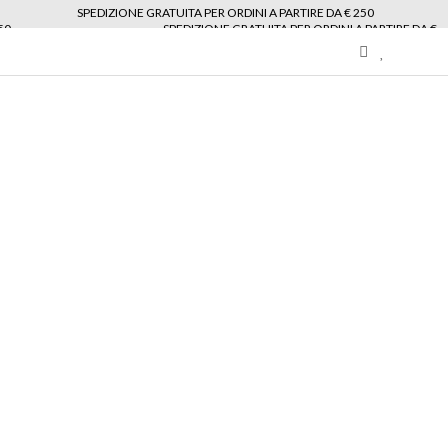
SPEDIZIONE GRATUITA PER ORDINI A PARTIRE DA € 250
50
SPEDIZIONE GRATUITA PER ORDINI A PARTIRE DA €
My
Wishlist
area