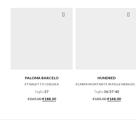
PALOMA BARCELO
HUNDRED
STIVALETTO CHELSEA
SCARPA MONTANTE IN
Taglia
37
Taglia
36
/
37
/
40
Il prezzo originale era: €269,00.
Il prezzo attuale è: €188,30.
Il prezzo origi
Il prezz
€
269,00
€
188,30
€
185,00
€
148,00