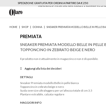
SPEDIZIONE GRATUITA PER ORDINI A PARTIRE DA € 250
SPEDIZIONE GRATUITA PER ORDINI A PARTIRE DA € 2
|
|
|
HOME
SHOP
DONNA
SNEAKER PREMIATA MODELLO BELLE IN PELLE B
PREMIATA
SNEAKER PREMIATA MODELLO BELLE IN PELLE
TOPPONCINO IN ZEBRATO BEIGE E NERO
Il prodotto non è attualmente in magazzino e non è disponibile.
Aggiungi alla lista dei desideri
DETTAGLI
Sneaker Premiata modello Belle in pelle bianca
Topponcino in zebrato beige e nero
Suola oversize ultraleggera per un'altezza totale di cm 3,5
Plantare estraibile, calzata regolare
MAGGIORI INFO