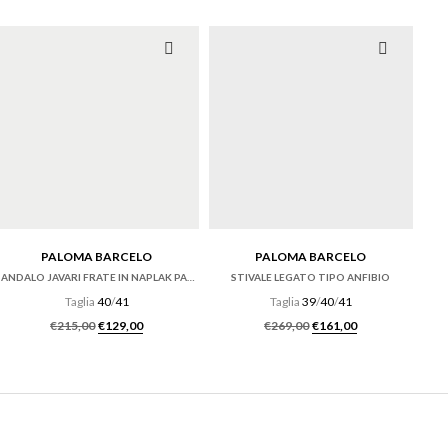
PALOMA BARCELO
PALOMA BARCELO
SANDALO JAVARI FRATE IN NAPLAK PANNA CON ZEPPA
STIVALE LEGATO TIPO ANFIBIO
Taglia
40
/
41
Taglia
39
/
40
/
41
e era: €165,00.
ttuale è: €115,50.
Il prezzo originale era: €215,00.
Il prezzo attuale è: €129,00.
Il prezzo originale er
Il prezzo attu
€
215,00
€
129,00
€
269,00
€
161,00