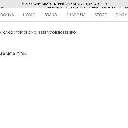
SPEDIZIONE GRATUITA PER ORDINI A PARTIRE DA € 250
50
SPEDIZIONE GRATUITA PER ORDINI A PARTIRE DA € 2
250
DONNA
UOMO
BRAND
SU MISURA
STORE
DIARY
IANCA CON TOPPONCINO IN ZEBRATO BEIGE E NERO
 BIANCA CON