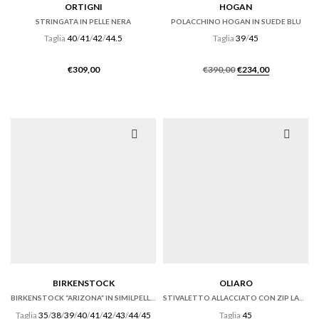
ORTIGNI
HOGAN
STRINGATA IN PELLE NERA
POLACCHINO HOGAN IN SUEDE BLU
Taglia
40
/
41
/
42
/
44.5
Taglia
39
/
45
Il
Il
€
309,00
€
390,00
€
234,00
prezzo
prezzo
originale
attuale
era:
è:
€390,00.
€234,00.
BIRKENSTOCK
OLIARO
BIRKENSTOCK “ARIZONA” IN SIMILPELLE BIRKOFLOR NERA
STIVALETTO ALLACCIATO CON ZIP LATERALE
Taglia
35
/
38
/
39
/
40
/
41
/
42
/
43
/
44
/
45
Taglia
45