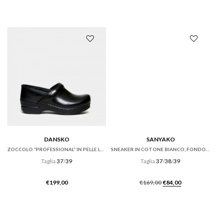
prezzo
prezzo
originale
attuale
era:
è:
€269,00.
€161,00.
DANSKO
SANYAKO
ZOCCOLO “PROFESSIONAL” IN PELLE LUCIDA NERA
SNEAKER IN COTONE BIANCO, FONDO CASSETTA
Taglia
37
/
39
Taglia
37
/
38
/
39
Il
Il
€
199,00
€
169,00
€
84,00
prezzo
prezzo
originale
attuale
era:
è: