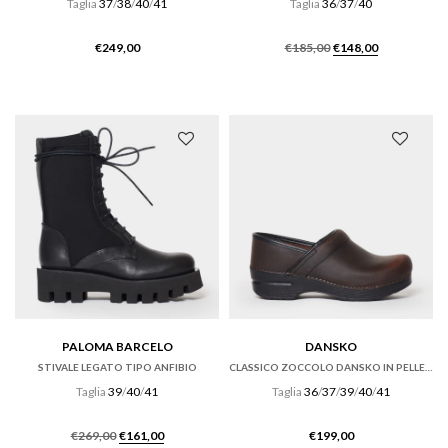
Taglia
37
/
38
/
40
/
41
Taglia
36
/
37
/
40
Il
Il
€
249,00
€
185,00
€
148,00
prezzo
prezzo
originale
attuale
era:
è:
€185,00.
€148,00.
PALOMA BARCELO
DANSKO
STIVALE LEGATO TIPO ANFIBIO
CLASSICO ZOCCOLO DANSKO IN PELLE ANTIQUE BROWN
Taglia
39
/
40
/
41
Taglia
36
/
37
/
39
/
40
/
41
Il
Il
€
269,00
€
161,00
€
199,00