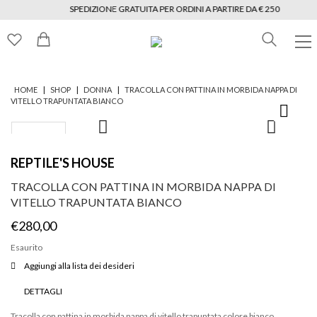
SPEDIZIONE GRATUITA PER ORDINI A PARTIRE DA € 250
|
|
|
HOME
SHOP
DONNA
TRACOLLA CON PATTINA IN MORBIDA NAPPA DI
VITELLO TRAPUNTATA BIANCO
REPTILE'S HOUSE
TRACOLLA CON PATTINA IN MORBIDA NAPPA DI
VITELLO TRAPUNTATA BIANCO
€
280,00
Esaurito
Aggiungi alla lista dei desideri
DETTAGLI
Tracolla con pattina in morbida nappa di vitello trapuntata colore bianco