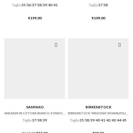
Taglia
35
/
36
/
37
/
38
/
39
/
40
/
41
Taglia
37
/
38
€
199,00
€
109,00
SANYAKO
BIRKENSTOCK
SNEAKER IN COTONE BIANCO, FONDO CASSETTA
BIRKENSTOCK “ARIZONA” IN SIMILPELLE BIRKOFLOR NERA
Taglia
37
/
38
/
39
Taglia
35
/
38
/
39
/
40
/
41
/
42
/
43
/
44
/
45
Il
Il