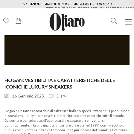
SPEDIZIONE GRATUITA PER ORDINI A PARTIRE DA € 250
SPEDIZIONE GRATUITA PER ORDINI A PARTIRE DA € 250
SPEDIZIONE GRATUITA PER ORDINI A PARTIRE DA € 250
SPEDIZIONE GRATUITA PER ORDINI A PARTIRE DA € 250
SPEDIZIONE GRATUITA PER ORDINI A PARTIRE DA € 250
SPEDIZIONE GRATUITA PER ORDINI A PARTIRE DA € 250
HOGAN: VESTIBILITÀ E CARATTERISTICHE DELLE
ICONICHE LUXURY SNEAKERS
16 Gennaio 2025
Diary
Hogan è un famoso marchio di calzature italiano specializzato nella produzione
di sneakers luxury di alta fascia riconosciuto ed apprezzato in tutto il mondo.
Da sempre considerato all’avanguardia e capace di reinventarsi
continuamente, il brand inizia a far parlare di sè già nel 1997, con il debutto di
quella che diventerà in breve tempo
la linea più iconica del brand
: la
Interactive
.