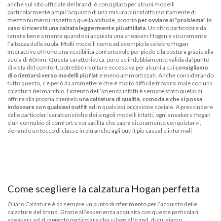
anche sul sito ufficiale del brand, è consigliato per alcuni modelli
particolarmente ampi l’acquisto di una misura più ridotta (solitamente di
mezzo numero) rispetto a quella abituale, proprio
per ovviare al “problema” in
caso si ricerchi una calzata leggermente più attillata
. Un altro particolare da
tenere bene a mente quando si acquista una sneakers Hogan è sicuramente
l’altezza della suola. Molti modelli come ad esempio la celebre Hogan
Interactive offrono una vestibilità confortevole per piede e la postura grazie alla
suola di 60mm. Questa caratteristica, pure se indubbiamente valida dal punto
di vista del comfort, potrebbe risultare eccessiva per alcuni a cui
consigliamo
di orientarsi verso modelli più flat
e meno ammortizzati. Anche considerando
tutto questo, c’è però da ammettere che è molto difficile trovarsi male con una
calzatura del marchio, l’intento dell’azienda infatti è sempre stato quello di
offrire alla propria clientela
una calzatura di qualità, comoda e che si possa
indossare con qualsiasi outfit
ed in qualsiasi occasione sociale. A prescindere
dalle particolari caratteristiche dei singoli modelli infatti, ogni sneakers Hogan
è un connubio di comfort e versatilità che saprà sicuramente conquistarvi,
donando un tocco di classe in più anche agli outfit più casual e informali
Come scegliere la calzatura Hogan perfetta
Oliaro Calzature è da sempre un punto di riferimento per l’acquisto delle
calzature del brand. Grazie all’esperienza acquisita con queste particolari
sneakers ed al rapporto particolare che ci lega al brand, di cui siamo