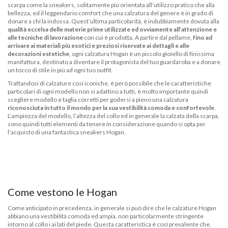
scarpa come la sneakers, solitamente più orientata all’utilizzo pratico che alla
bellezza, ed il leggendario comfort che una calzatura del genere è in grado di
donare a chi la indossa. Quest’ultima particolarità, è indubbiamente dovuta alla
qualità eccelsa delle materie prime utilizzate ed ovviamente all’attenzione e
alle tecniche di lavorazione
con cui è prodotta. A partire dal pellame,
fino ad
arrivare ai materiali più esotici e preziosi riservate ai dettagli e alle
decorazioni estetiche
, ogni calzatura Hogan è un piccolo gioiello di finissima
manifattura, destinato a diventare il protagonista del tuo guardaroba e a donare
un tocco di stile in più ad ogni tuo outfit.
Trattandosi di calzature così iconiche, è però possibile che le caratteristiche
particolari di ogni modello non si adattino a tutti, è molto importante quindi
scegliere modello e taglia corretti per godersi a pieno una calzatura
riconosciuta in tutto il mondo per la sua vestibilità comoda e confortevole
.
L’ampiezza del modello, l’altezza del collo ed in generale la calzata della scarpa,
sono quindi tutti elementi da tenere in considerazione quando si opta per
l’acquisto di una fantastica sneakers Hogan.
Come vestono le Hogan
Come anticipato in precedenza, in generale si può dire che le calzature Hogan
abbiano una vestibilità comoda ed ampia, non particolarmente stringente
intorno al collo i ai lati del piede. Questa caratteristica è così prevalente che,