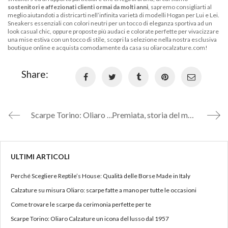
sostenitori e affezionati clienti ormai da molti anni
, sapremo consigliarti al
meglio aiutandoti a districarti nell’infinita varietà di modelli Hogan per Lui e Lei.
Sneakers essenziali con colori neutri per un tocco di eleganza sportiva ad un
look casual chic, oppure proposte più audaci e colorate perfette per vivacizzare
una mise estiva con un tocco di stile, scopri la selezione nella nostra esclusiva
boutique online e acquista comodamente da casa su oliarocalzature.com!
Share:
Scarpe Torino: Oliaro Calzature un icona del lusso dal 1957
Premiata, storia del marchio calzaturiero Made In Italy
ULTIMI ARTICOLI
Perché Scegliere Reptile’s House: Qualità delle Borse Made in Italy
Calzature su misura Oliaro: scarpe fatte a mano per tutte le occasioni
Come trovare le scarpe da cerimonia perfette per te
Scarpe Torino: Oliaro Calzature un icona del lusso dal 1957