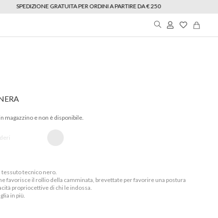
SPEDIZIONE GRATUITA PER ORDINI A PARTIRE DA € 250
My
Wishlist
area
NERA
in magazzino e non è disponibile.
ideri
 tessuto tecnico nero.
he favorisce il rollio della camminata, brevettate per favorire una postura
cità propriocettive di chi le indossa.
glia in più.