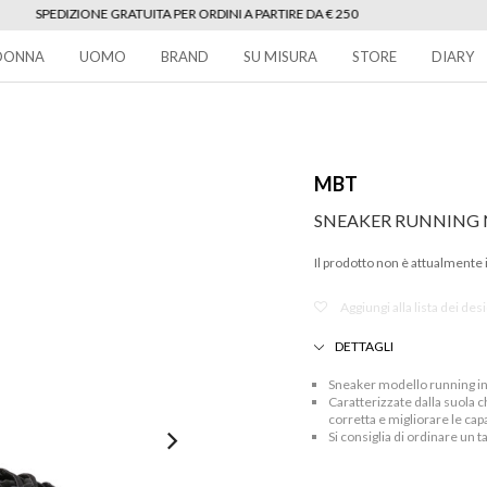
SPEDIZIONE GRATUITA PER ORDINI A PARTIRE DA € 250
DONNA
UOMO
BRAND
SU MISURA
STORE
DIARY
MBT
SNEAKER RUNNING 
Il prodotto non è attualmente 
Aggiungi alla lista dei des
DETTAGLI
Sneaker modello running in
Caratterizzate dalla suola c
corretta e migliorare le capa
Si consiglia di ordinare un ta