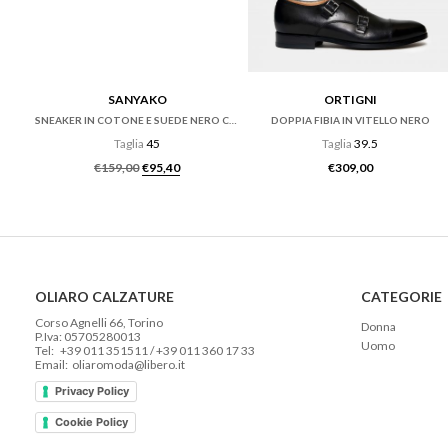
SANYAKO
ORTIGNI
SNEAKER IN COTONE E SUEDE NERO CON FONDO CASSETTA
DOPPIA FIBIA IN VITELLO NERO
Taglia
45
Taglia
39.5
Il prezzo originale era: €159,00.
Il prezzo attuale è: €95,40.
€
159,00
€
95,40
€
309,00
OLIARO CALZATURE
CATEGORIE
Corso Agnelli 66, Torino
Donna
P.Iva: 05705280013
Uomo
Tel: +39 011 351511 / +39 011 360 17 33
Email: oliaromoda@libero.it
Privacy Policy
Cookie Policy