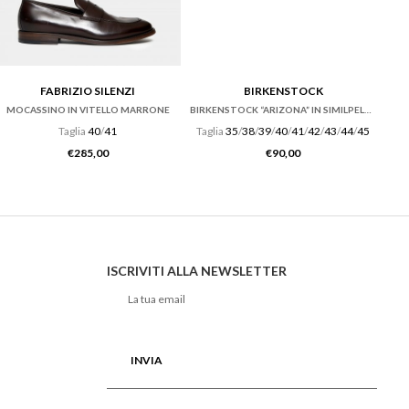
FABRIZIO SILENZI
BIRKENSTOCK
MOCASSINO IN VITELLO MARRONE
BIRKENSTOCK “ARIZONA” IN SIMILPELLE BIRKOFLOR NERA
Taglia
40
/
41
Taglia
35
/
38
/
39
/
40
/
41
/
42
/
43
/
44
/
45
€
285,00
€
90,00
ISCRIVITI ALLA NEWSLETTER